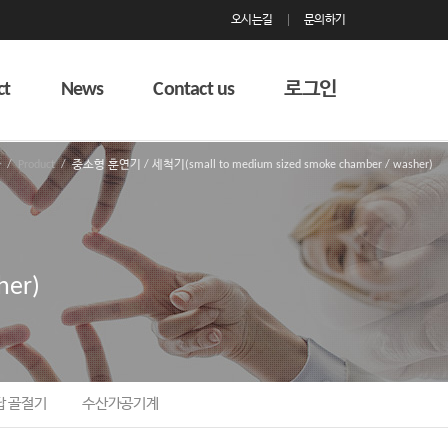
오시는길
문의하기
ct
News
Contact us
로그인
Product
중소형 훈연기 / 세척기(small to medium sized smoke chamber / washer)
her)
 골절기
수산가공기계