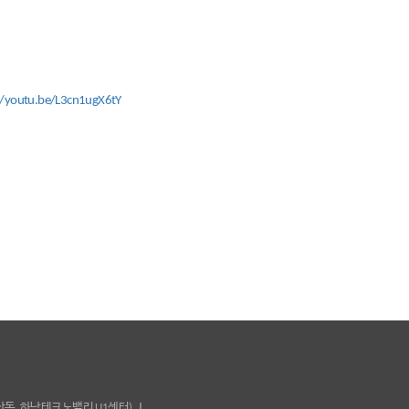
//youtu.be/L3cn1ugX6tY
풍산동, 하남테크노밸리 U1센터)