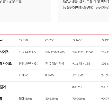
 등의 공정 가능)
(훈연/냉훈, 건조, 숙성, 쿠킹, 베이
등 옵션에 따라 요구하는 공정 가능
el
CS 350
CS 700
JS 1650
JS 19
 사이즈
82 x 64 x 172
107 x 96 x 785
139 x 113 x 246
159 x
리 사이즈
전용 채반 사용
전용 채반 사용
91 x 78 x 155
101 x
7.5kW
8.8kW
17.8kW
24.6
 길이
-
-
80 - 90
90 - 
력
최대 50kg
40-125kg
70-200kg
90-27