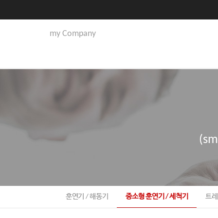
my Company
(sm
훈연기 / 해동기
중소형 훈연기 / 세척기
트레