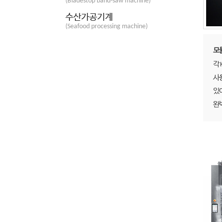
(Bladestop band-saw machine)
수산가공기계
(Seafood processing machine)
모
각 
사
있
완