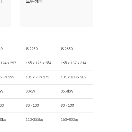
킹
모두 생산)
)
50
JS 2250
JS 2850
 124 x 257
168 x 125 x 284
168 x 137 x 314
 93 x 155
101 x 93 x 175
101 x 103 x 202
kW
30kW
35.4kW
100
90 - 100
90 - 100
0kg
110-355kg
160-400kg