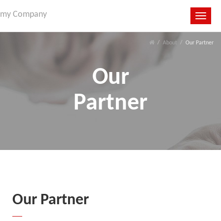
my Company
Toggle
navigat
About
Our Partner
Our
Partner
Our Partner