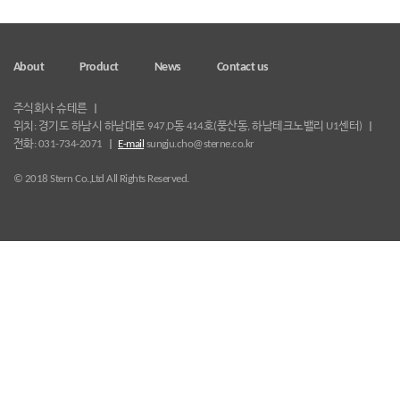
About
Product
News
Contact us
주식회사 슈테른
위치: 경기도 하남시 하남대로 947,D동 414호(풍산동, 하남테크노밸리 U1센터)
전화: 031-734-2071
E-mail
sungju.cho@sterne.co.kr
© 2018 Stern Co.,Ltd All Rights Reserved.