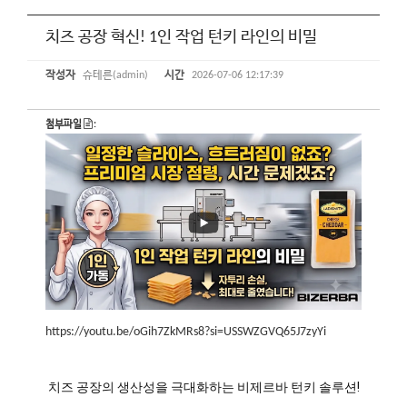
치즈 공장 혁신! 1인 작업 턴키 라인의 비밀
작성자
슈테른(admin)
시간
2026-07-06 12:17:39
첨부파일
:
https://youtu.be/oGih7ZkMRs8?si=USSWZGVQ65J7zyYi
치즈 공장의 생산성을 극대화하는 비제르바 턴키 솔루션!